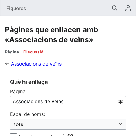
Figueres
Cerca
Men
Pàgines que enllacen amb
«Associacions de veïns»
Pàgina
Discussió
←
Associacions de veïns
Què hi enllaça
Pàgina:
Espai de noms: