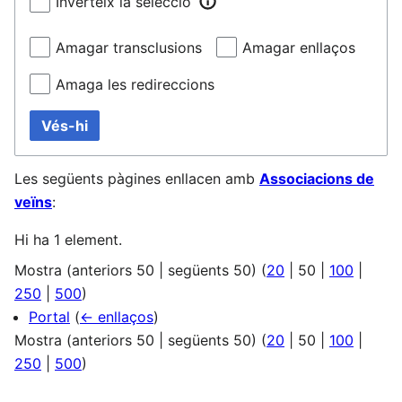
Inverteix la selecció
Amagar transclusions
Amagar enllaços
Amaga les redireccions
Vés-hi
Les següents pàgines enllacen amb
Associacions de
veïns
:
Hi ha 1 element.
Mostra (
anteriors 50
|
següents 50
) (
20
|
50
|
100
|
250
|
500
)
Portal
(
← enllaços
)
Mostra (
anteriors 50
|
següents 50
) (
20
|
50
|
100
|
250
|
500
)