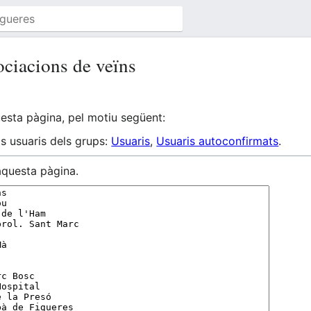
ociacions de veïns
esta pàgina, pel motiu següent:
als usuaris dels grups:
Usuaris
,
Usuaris autoconfirmats
.
aquesta pàgina.