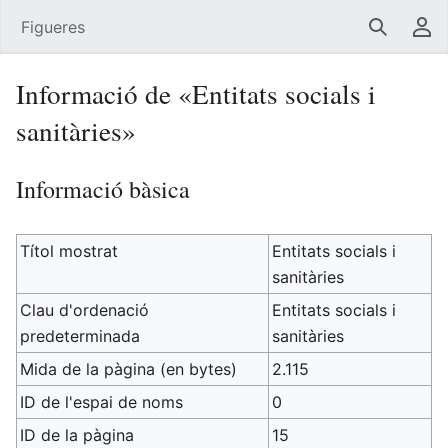
Figueres
Cerca
Men
Informació de «Entitats socials i
sanitàries»
Informació bàsica
Títol mostrat
Entitats socials i
sanitàries
Clau d'ordenació
Entitats socials i
predeterminada
sanitàries
Mida de la pàgina (en bytes)
2.115
ID de l'espai de noms
0
ID de la pàgina
15