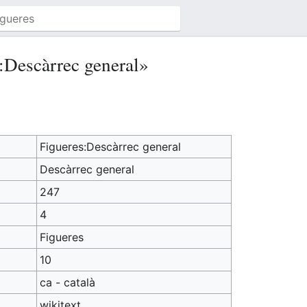
:Descàrrec general»
Figueres:Descàrrec general
Descàrrec general
247
4
Figueres
10
ca - català
wikitext