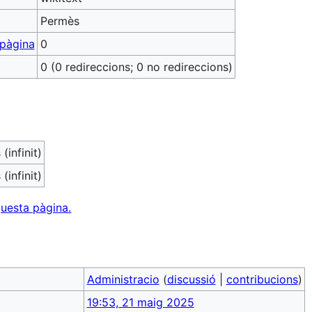
Permès
 pàgina
0
0 (0 redireccions; 0 no redireccions)
(infinit)
(infinit)
questa pàgina.
Administracio
(
discussió
|
contribucions
)
19:53, 21 maig 2025